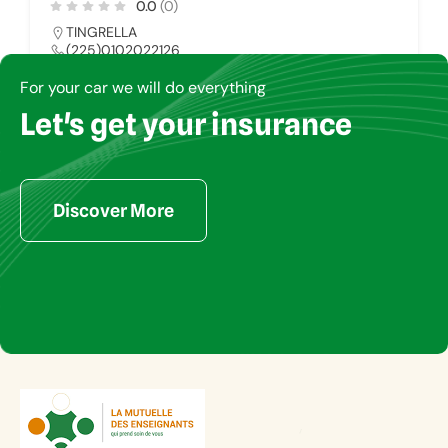
0.0
(0)
TINGRELLA
(225)0102022126
pharmays@yahoo.fr
For your car we will do everything
Let's get your insurance
PHARMACIE
34
Discover More