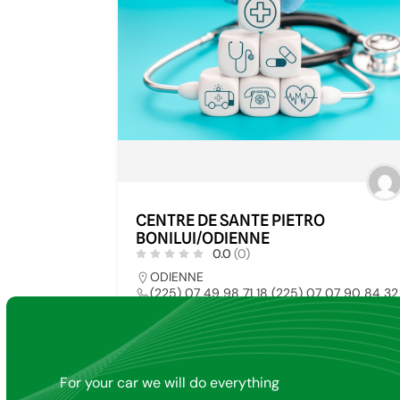
CENTRE DE SANTE PIETRO
BONILUI/ODIENNE
0.0
(0)
ODIENNE
(225) 07 49 98 71 18 (225) 07 07 90 84 32
rosariagiacone@gmail.com
HOPITAL PUBLIC
2
For your car we will do everything