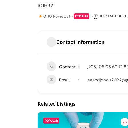
101H32
HOPITAL PUBLIC
0
(0 Reviews)
POPULAR
Contact Information
Contact
(225) 05 05 60 12 89
Email
isaacdjohou2022@g
Related Listings
POPULAR