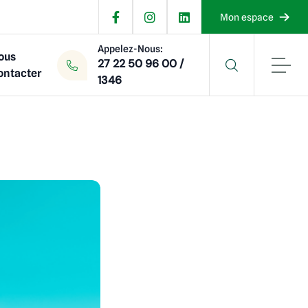
Mon espace
Appelez-Nous:
ous
27 22 50 96 00 /
ontacter
1346