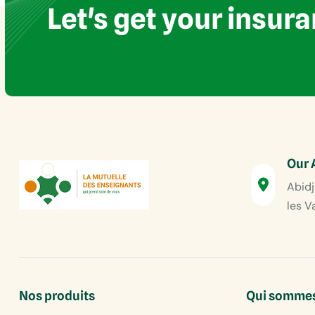
Let's get your insur
Our 
Abidj
les V
Nos produits
Qui sommes