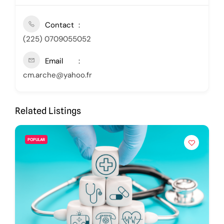
Contact
(225) 0709055052
Email
cm.arche@yahoo.fr
Related Listings
POPULAR