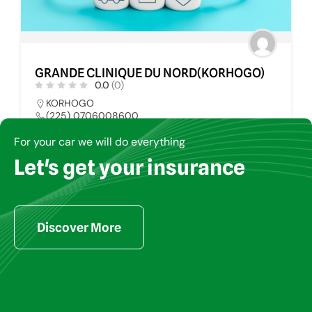
GRANDE CLINIQUE DU NORD(KORHOGO)
0.0
(0)
KORHOGO
(225) 0706008600
davidballiet777@gmail.com
For your car we will do everything
Let's get your insurance
CLINIQUE MEDICALE
125
Discover More