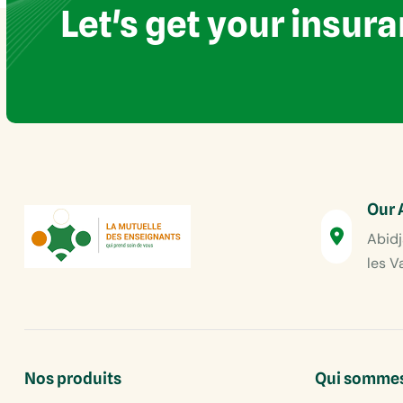
Let's get your insur
Our 
Abidj
les V
Nos produits
Qui sommes