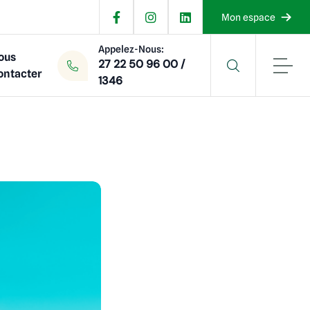
Mon espace
Appelez-Nous:
ous
27 22 50 96 00 /
ontacter
1346