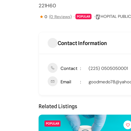
221H60
HOPITAL PUBLIC
0
(0 Reviews)
POPULAR
Contact Information
Contact
(225) 0505050001
Email
goodmedo78@yahoo
Related Listings
POPULAR