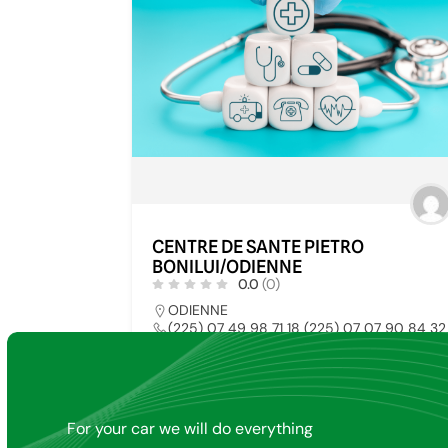
CENTRE DE SANTE PIETRO
BONILUI/ODIENNE
0.0
(0)
ODIENNE
(225) 07 49 98 71 18 (225) 07 07 90 84 32
rosariagiacone@gmail.com
HOPITAL PUBLIC
2
For your car we will do everything