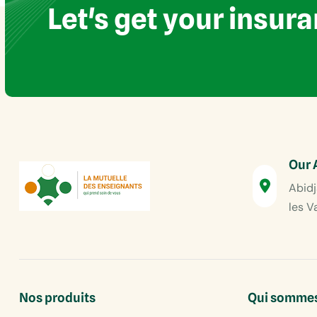
Let's get your insur
Our 
Abidj
les V
Nos produits
Qui sommes