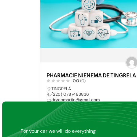
PHARMACIE NIENEMA DE TINGRELA
0.0
(0)
TINGRELA
(225) 0787483836
dryaomartin@gmail.com
PHARMACIE
5
For your car we will do everything