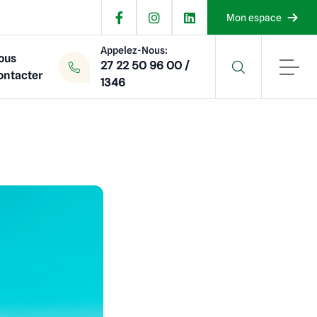
Mon espace
Appelez-Nous:
ous
27 22 50 96 00 /
ontacter
1346