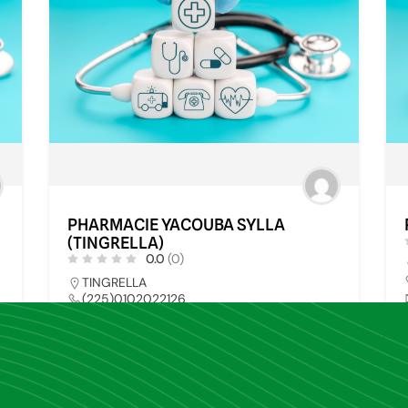
PHARMACIE YACOUBA SYLLA
(TINGRELLA)
0.0
(0)
TINGRELLA
(225)0102022126
pharmays@yahoo.fr
8
PHARMACIE
34