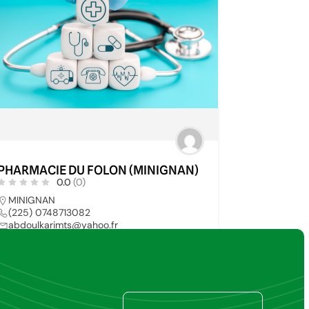
PHARMACIE DU FOLON (MINIGNAN)
0.0
(0)
MINIGNAN
(225) 0748713082
abdoulkarimts@yahoo.fr
PHARMACIE
24