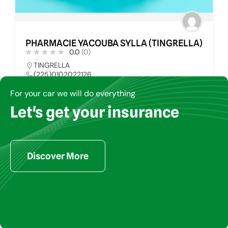
PHARMACIE YACOUBA SYLLA (TINGRELLA)
0.0
(0)
TINGRELLA
(225)0102022126
pharmays@yahoo.fr
For your car we will do everything
Let's get your insurance
PHARMACIE
34
Discover More