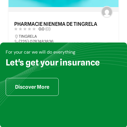
PHARMACIE NIENEMA DE TINGRELA
0.0
(0)
TINGRELA
(225) 0787483836
dryaomartin@gmail.com
For your car we will do everything
Let's get your insurance
PHARMACIE
57
Discover More