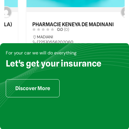
PHARMACIE KENEYA DE MADINANI
0.0
(0)
MADIANI
(225)0556202060
For your car we will do everything
Let's get your insurance
PHARMACIE
74
Discover More