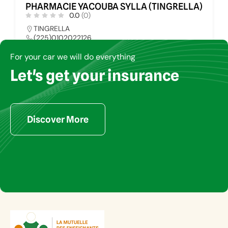
PHARMACIE YACOUBA SYLLA (TINGRELLA)
0.0
(0)
TINGRELLA
(225)0102022126
pharmays@yahoo.fr
For your car we will do everything
Let's get your insurance
PHARMACIE
34
Discover More