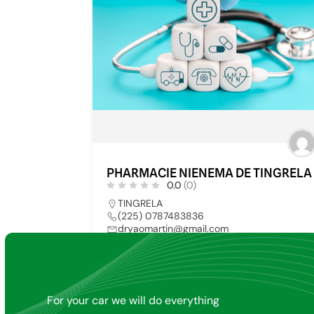
PHARMACIE NIENEMA DE TINGRELA
0.0
(0)
TINGRELA
(225) 0787483836
dryaomartin@gmail.com
PHARMACIE
6
For your car we will do everything