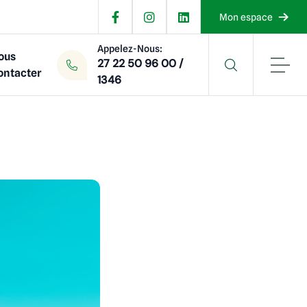
Mon espace
Appelez-Nous:
ous
27 22 50 96 00 /
ontacter
1346