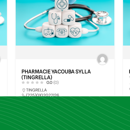
PHARMACIE YACOUBA SYLLA
(TINGRELLA)
0.0
(0)
TINGRELLA
(225)0102022126
pharmays@yahoo.fr
0
PHARMACIE
34