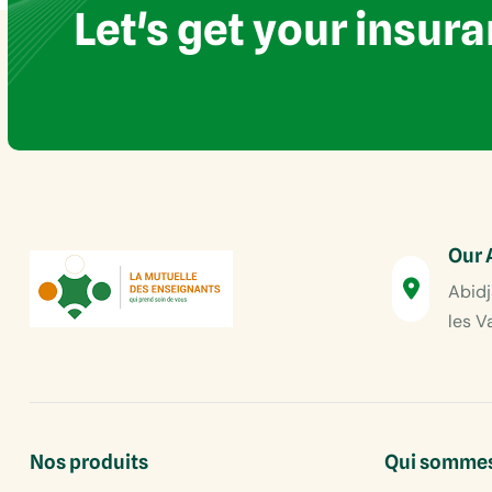
Let's get your insur
Our 
Abidj
les V
Nos produits
Qui sommes