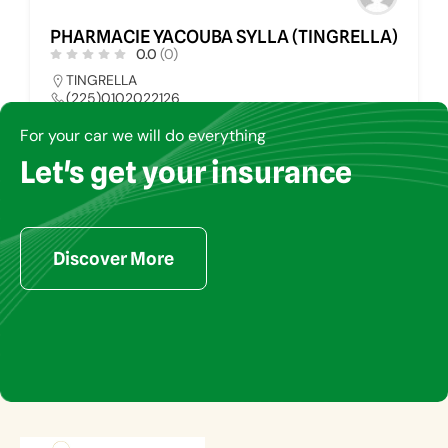
PHARMACIE YACOUBA SYLLA (TINGRELLA)
0.0
(0)
TINGRELLA
(225)0102022126
pharmays@yahoo.fr
For your car we will do everything
Let's get your insurance
PHARMACIE
34
Discover More