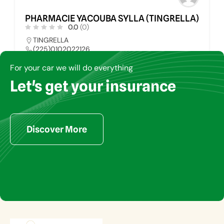
MACIE YACOUBA SYLLA (TINGRELLA)
PHARMAC
0.0
(0)
GRELLA
MADIANI
5)0102022126
(225)0
rmays@yahoo.fr
For your car we will do everything
Let's get your insurance
PHA
PHARMACIE
34
Discover More