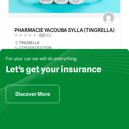
PHARMACIE YACOUBA SYLLA (TINGRELLA)
0.0
(0)
TINGRELLA
(225)0102022126
pharmays@yahoo.fr
For your car we will do everything
Let's get your insurance
PHARMACIE
34
Discover More