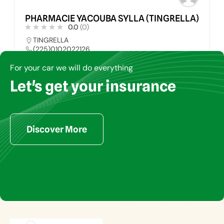
PHARMACIE YACOUBA SYLLA (TINGRELLA)
PH
0.0
(0)
TINGRELLA
M
(225)0102022126
(
pharmays@yahoo.fr
For your car we will do everything
Let's get your insurance
PHARMACIE
34
Discover More