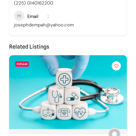
(225) 0140162200
Email
josephdempah@yahoo.com
Related Listings
POPULAR
POPU