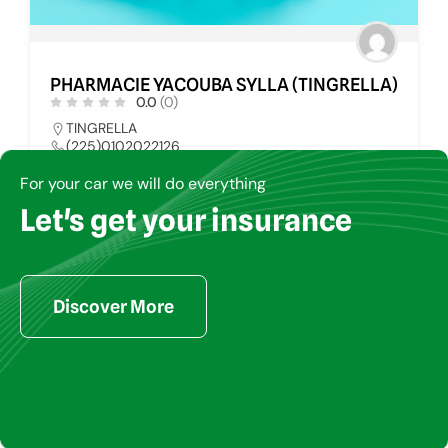
PHARMACIE YACOUBA SYLLA (TINGRELLA)
0.0
(0)
TINGRELLA
(225)0102022126
pharmays@yahoo.fr
For your car we will do everything
Let's get your insurance
PHARMACIE
34
Discover More