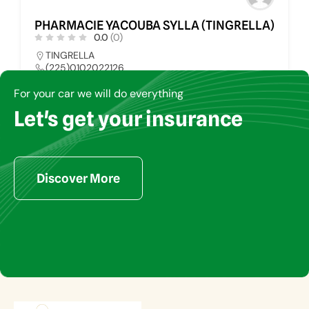
PHARMACIE YACOUBA SYLLA (TINGRELLA)
0.0
(0)
TINGRELLA
(225)0102022126
pharmays@yahoo.fr
For your car we will do everything
Let's get your insurance
PHARMACIE
34
Discover More