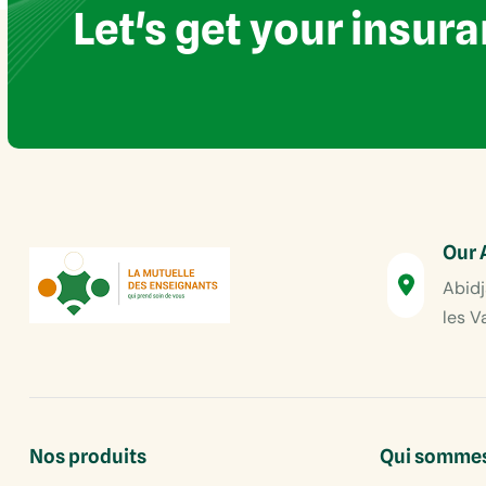
Let's get your insur
Our 
Abidj
les V
Nos produits
Qui sommes