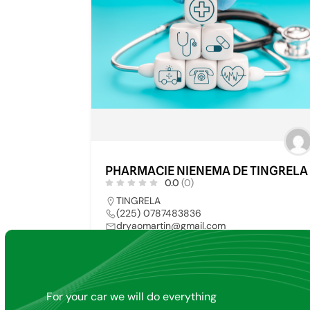
PHARMACIE NIENEMA DE TINGRELA
0.0
(0)
TINGRELA
(225) 0787483836
dryaomartin@gmail.com
PHARMACIE
6
For your car we will do everything