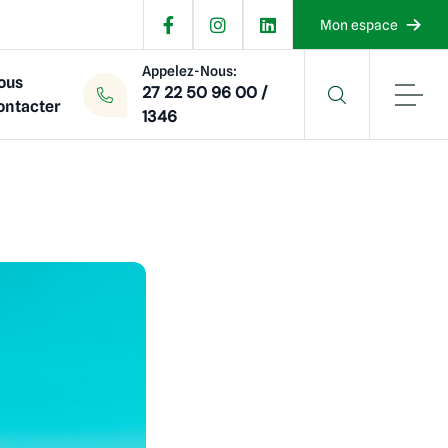
Mon espace
Appelez-Nous:
ous
27 22 50 96 00 /
ontacter
1346