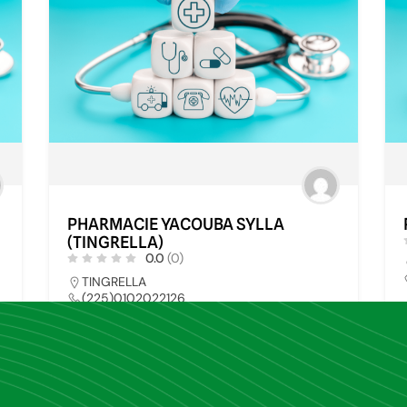
PHARMACIE YACOUBA SYLLA
(TINGRELLA)
0.0
(0)
TINGRELLA
(225)0102022126
pharmays@yahoo.fr
0
PHARMACIE
34