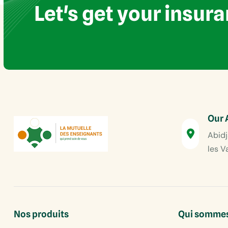
Let's get your insur
Our 
Abidj
les V
Nos produits
Qui sommes