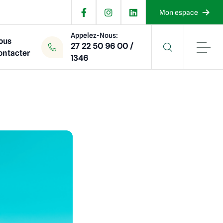
Mon espace
Appelez-Nous:
ous
27 22 50 96 00 /
ontacter
1346