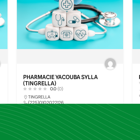
PHARMACIE YACOUBA SYLLA
(TINGRELLA)
0.0
(0)
TINGRELLA
(225)0102022126
pharmays@yahoo.fr
9
PHARMACIE
34