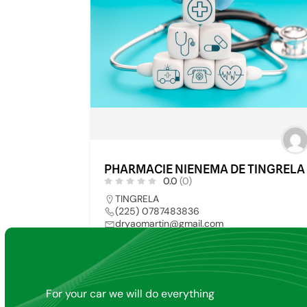
PHARMACIE NIENEMA DE TINGRELA
0.0
(0)
TINGRELA
(225) 0787483836
dryaomartin@gmail.com
PHARMACIE
5
For your car we will do everything