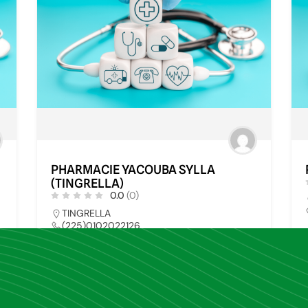
PHARMACIE YACOUBA SYLLA
(TINGRELLA)
0.0
(0)
TINGRELLA
(225)0102022126
pharmays@yahoo.fr
0
PHARMACIE
34