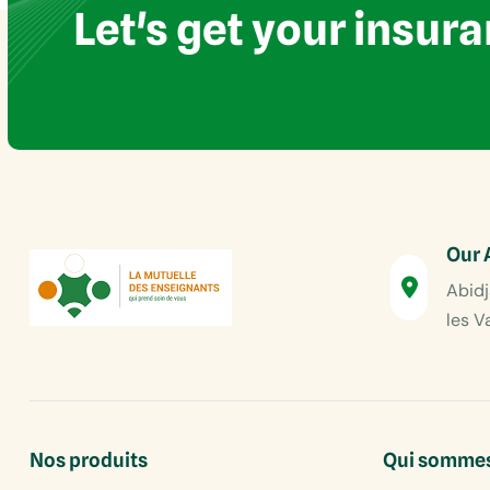
Let's get your insur
Our 
Abidj
les V
Nos produits
Qui sommes