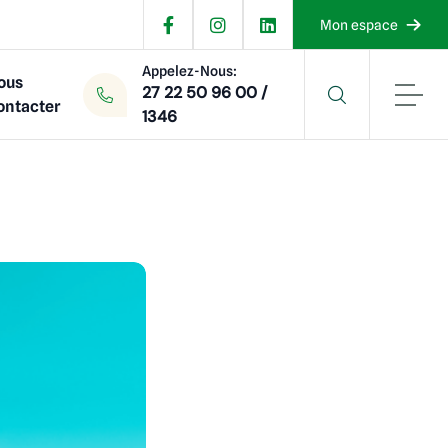
Mon espace
Appelez-Nous:
ous
27 22 50 96 00 /
ontacter
1346