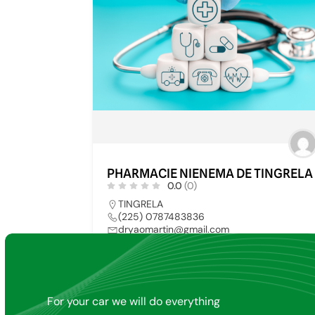
PHARMACIE NIENEMA DE TINGRELA
0.0
(0)
TINGRELA
(225) 0787483836
dryaomartin@gmail.com
PHARMACIE
6
For your car we will do everything