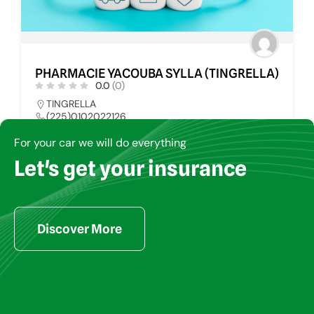
PHARMACIE YACOUBA SYLLA (TINGRELLA)
0.0
(0)
TINGRELLA
(225)0102022126
pharmays@yahoo.fr
For your car we will do everything
Let's get your insurance
PHARMACIE
34
Discover More