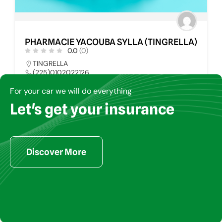
PHARMACIE YACOUBA SYLLA (TINGRELLA)
0.0
(0)
TINGRELLA
(225)0102022126
pharmays@yahoo.fr
For your car we will do everything
Let's get your insurance
PHARMACIE
34
Discover More