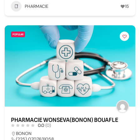
PHARMACIE
15
POPULAR
PHARMACIE WONSEVA(BONON) BOUAFLE
0.0
(0)
BONON
(225) 0707631058