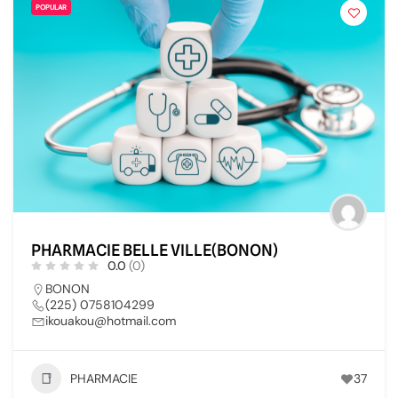
POPULAR
PHARMACIE BELLE VILLE(BONON)
0.0
(0)
BONON
(225) 0758104299
ikouakou@hotmail.com
PHARMACIE
37