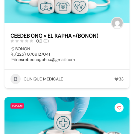
CEEDEB ONG « EL RAPHA »(BONON)
0.0
(0)
BONON
(225) 0769127041
inesrebeccagohou@gmail.com
CLINIQUE MEDICALE
33
POPULAR