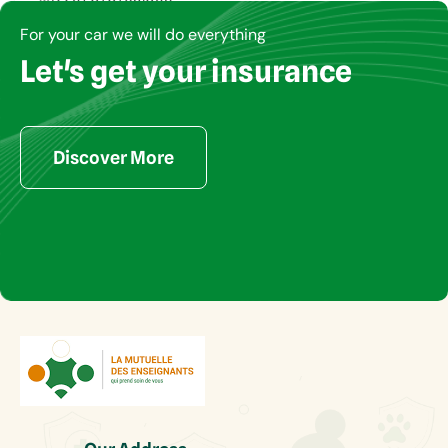
jeromedroh77@gmail.com
For your car we will do everything
Let's get your insurance
PHARMACIE
10
Discover More