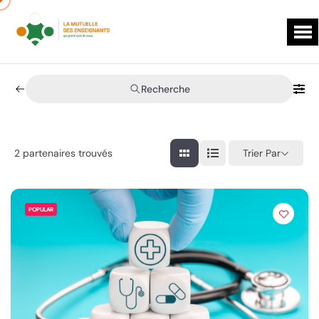
Recherche
Trier Par
2
partenaires trouvés
POPULAR