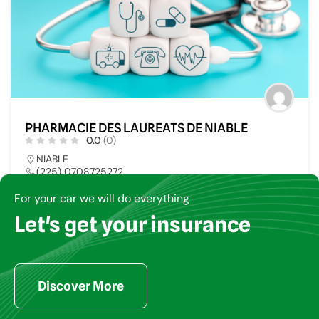
PHARMACIE DES LAUREATS DE NIABLE
0.0
(0)
NIABLE
(225) 0708725272
virginie_toure@yahoo.fr
For your car we will do everything
Let's get your insurance
PHARMACIE
7
Discover More