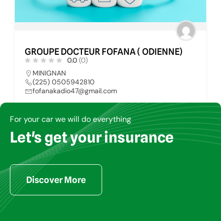
GROUPE DOCTEUR FOFANA ( ODIENNE)
0.0
(0)
MINIGNAN
(225) 0505942810
fofanakadio47@gmail.com
For your car we will do everything
CLINIQUE MEDICALE
73
Let's get your insurance
Discover More