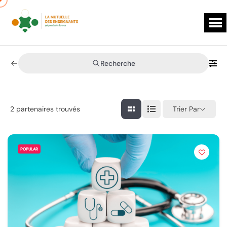
Recherche
Trier Par
2
partenaires trouvés
POPULAR