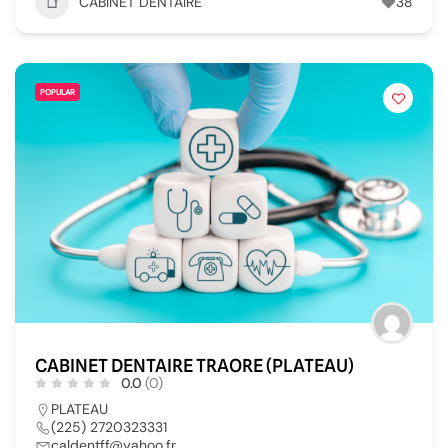
CABINET DENTAIRE
38
POPULAR
CABINET DENTAIRE TRAORE (PLATEAU)
0.0
(0)
PLATEAU
(225) 2720323331
caldentff@yahoo.fr