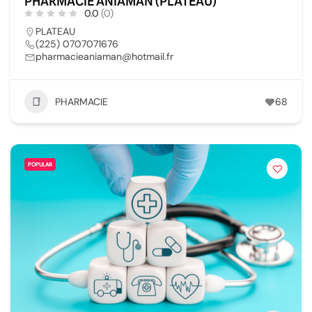
PHARMACIE ANIAMAN (PLATEAU)
0.0
(0)
PLATEAU
(225) 0707071676
pharmacieaniaman@hotmail.fr
PHARMACIE
68
POPULAR