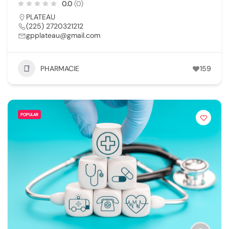
0.0
(0)
PLATEAU
(225) 2720321212
gpplateau@gmail.com
PHARMACIE
159
POPULAR