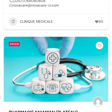
(225) 0768080808
novacare@novacare-ci.com
CLINIQUE MEDICALE
60
POPULAR