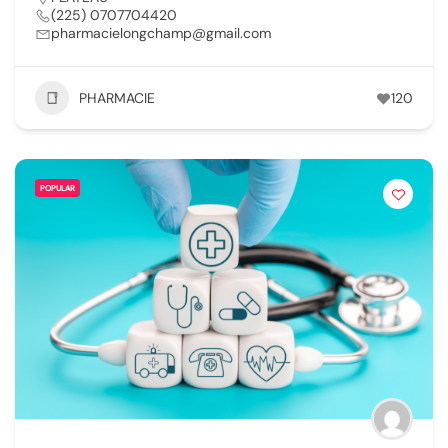
(225) 0707704420
pharmacielongchamp@gmail.com
PHARMACIE
120
POPULAR